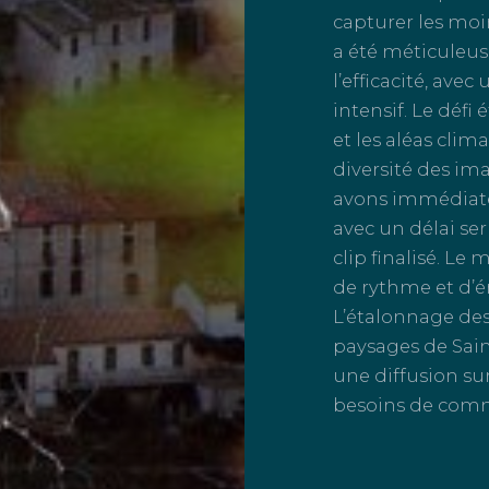
capturer les moi
a été méticuleu
l’efficacité, ave
intensif. Le défi
et les aléas clima
diversité des im
avons immédiate
avec un délai se
clip finalisé. Le
de rythme et d’ém
L’étalonnage des
paysages de Saint
une diffusion su
besoins de com